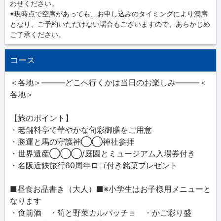
わせください。
※現時点で空席があっても、お申し込みのタイミングにより満席
となり、ご予約いただけない場合もございますので、あらかじめ
ご了承ください。
コース
＜各地＞―――どこへ行くかは当日のお楽しみ―――＜
各地＞
【旅のポイント】
・老舗料亭で華やかな旬彩御膳をご用意
・勝運と馬の守護神◯◯神社参拝
・世界遺産◯◯◯/庭園とミュージアム入場券付き
・名阪近鉄旅行60周年ロゴ付き銘菓プレゼント
■昼食お品書き（大人）■※小学生はお子様用メニューと
なります
・食前酒 ・筍と野菜カルパッチョ ・かご彩り盛