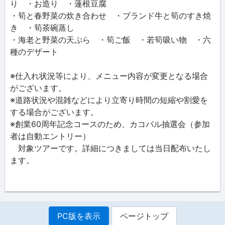
り ・お造り ・蓮根豆腐
・筍と春野菜の炊き合わせ ・ブランド牛と筍のすき焼
き ・筍茶碗蒸し
・海老と野菜の天ぷら ・筍ご飯 ・若筍吸い物 ・六
種のデザート
※仕入れ状況等により、メニュー内容が変更となる場合
がございます。
※道路状況や混雑などにより立寄り時間の短縮や割愛を
する場合がございます。
※創業60周年記念コースのため、カコパル抽選会（参加
者は自動エントリー）
対象ツアーです。詳細につきましては当日配布いたし
ます。
PC版を表示
ページトップ