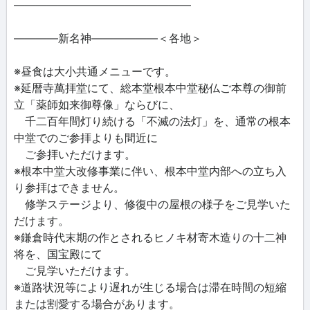
――――――――――――――――
――――新名神――――――＜各地＞
※昼食は大小共通メニューです。
※延暦寺萬拝堂にて、総本堂根本中堂秘仏ご本尊の御前
立「薬師如来御尊像」ならびに、
千二百年間灯り続ける「不滅の法灯」を、通常の根本
中堂でのご参拝よりも間近に
ご参拝いただけます。
※根本中堂大改修事業に伴い、根本中堂内部への立ち入
り参拝はできません。
修学ステージより、修復中の屋根の様子をご見学いた
だけます。
※鎌倉時代末期の作とされるヒノキ材寄木造りの十二神
将を、国宝殿にて
ご見学いただけます。
※道路状況等により遅れが生じる場合は滞在時間の短縮
または割愛する場合があります。