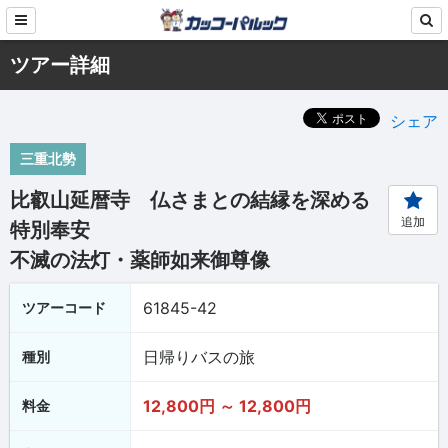
ツアー詳細
シェア
三重北勢
比叡山延暦寺 仏さまとの結縁を深める
追加
特別奉安
不滅の法灯・薬師如来御尊像
61845-42
ツアーコード
日帰りバスの旅
種別
12,800円 ～ 12,800円
料金