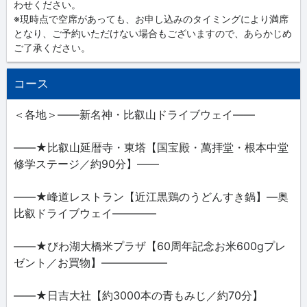
わせください。
※現時点で空席があっても、お申し込みのタイミングにより満席
となり、ご予約いただけない場合もございますので、あらかじめ
ご了承ください。
コース
＜各地＞――新名神・比叡山ドライブウェイ――
――★比叡山延暦寺・東塔【国宝殿・萬拝堂・根本中堂
修学ステージ／約90分】――
――★峰道レストラン【近江黒鶏のうどんすき鍋】―奥
比叡ドライブウェイ――――
――★びわ湖大橋米プラザ【60周年記念お米600gプレ
ゼント／お買物】――――――
――★日吉大社【約3000本の青もみじ／約70分】