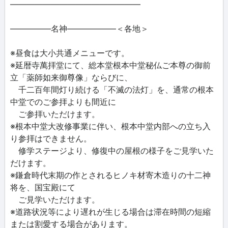
――――――――――――――――
―――――名神――――――＜各地＞
※昼食は大小共通メニューです。
※延暦寺萬拝堂にて、総本堂根本中堂秘仏ご本尊の御前
立「薬師如来御尊像」ならびに、
千二百年間灯り続ける「不滅の法灯」を、通常の根本
中堂でのご参拝よりも間近に
ご参拝いただけます。
※根本中堂大改修事業に伴い、根本中堂内部への立ち入
り参拝はできません。
修学ステージより、修復中の屋根の様子をご見学いた
だけます。
※鎌倉時代末期の作とされるヒノキ材寄木造りの十二神
将を、国宝殿にて
ご見学いただけます。
※道路状況等により遅れが生じる場合は滞在時間の短縮
または割愛する場合があります。