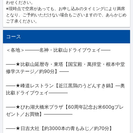
わせください。
※現時点で空席があっても、お申し込みのタイミングにより満席
となり、ご予約いただけない場合もございますので、あらかじめ
ご了承ください。
コース
＜各地＞―――名神・比叡山ドライブウェイ――
――★比叡山延暦寺・東塔【国宝殿・萬拝堂・根本中堂
修学ステージ／約90分】――
――★峰道レストラン【近江黒鶏のうどんすき鍋】―奥
比叡ドライブウェイ――――
――★びわ湖大橋米プラザ【60周年記念お米600gプレ
ゼント／お買物】――――――
――★日吉大社【約3000本の青もみじ／約70分】