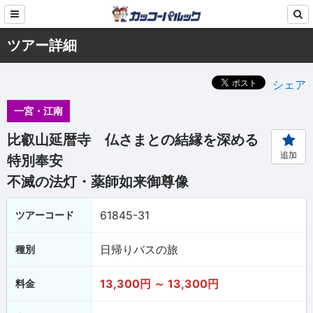
ツアー詳細
シェア
一宮・江南
比叡山延暦寺 仏さまとの結縁を深める
追加
特別奉安
不滅の法灯・薬師如来御尊像
61845-31
ツアーコード
日帰りバスの旅
種別
13,300円 ～ 13,300円
料金