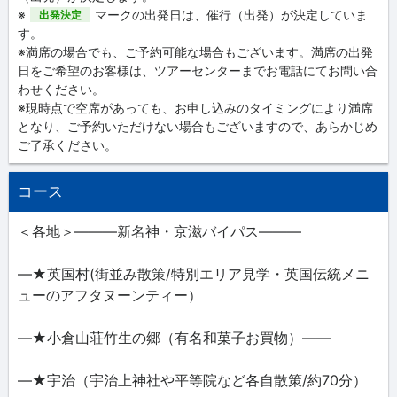
※
マークの出発日は、催行（出発）が決定していま
出発決定
す。
※満席の場合でも、ご予約可能な場合もございます。満席の出発
日をご希望のお客様は、ツアーセンターまでお電話にてお問い合
わせください。
※現時点で空席があっても、お申し込みのタイミングにより満席
となり、ご予約いただけない場合もございますので、あらかじめ
ご了承ください。
コース
＜各地＞―――新名神・京滋バイパス―――
―★英国村(街並み散策/特別エリア見学・英国伝統メニ
ューのアフタヌーンティー）
―★小倉山荘竹生の郷（有名和菓子お買物）――
―★宇治（宇治上神社や平等院など各自散策/約70分）