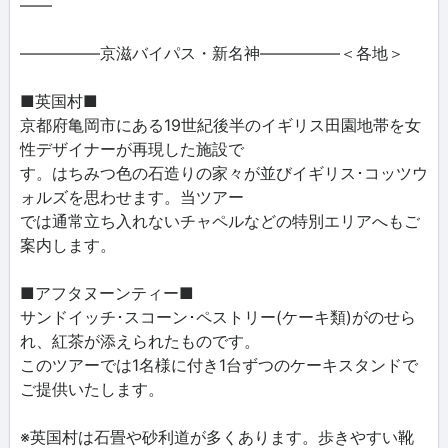
――
―――――京滋バイパス・新名神―――――＜各地＞
■英国村■
京都府亀岡市にある19世紀後半のイギリス田園地帯を女
性デザイナーが再現した施設で
す。はちみつ色の石造りの家々が並びイギリス･コッツウ
ォルズを思わせます。当ツアー
では通常立ち入れないチャペルなどの特別エリアへもご
案内します。
■アフタヌーンティー■
サンドイッチ･スコーン･ペストリー(ケーキ類)がのせら
れ、紅茶が添えられたものです。
このツアーでは1名様に付き1台ずつのケーキスタンドで
ご提供いたします。
※英国村は石畳や砂利道が多くあります。歩きやすい靴