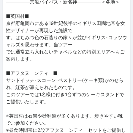
―――――京滋バイパス・新名神―――――＜各地＞
■英国村■
京都府亀岡市にある19世紀後半のイギリス田園地帯を女
性デザイナーが再現した施設で
す。はちみつ色の石造りの家々が並びイギリス･コッツウ
ォルズを思わせます。当ツアー
では通常立ち入れないチャペルなどの特別エリアへもご
案内します。
■アフタヌーンティー■
サンドイッチ･スコーン･ペストリー(ケーキ類)がのせら
れ、紅茶が添えられたものです。
このツアーでは1名様に付き1台ずつのケーキスタンドで
ご提供いたします。
※英国村は石畳や砂利道が多くあります。歩きやすい靴
でご参加ください。
※昼食時間帯に2段アフタヌーンティーセットをご提供し