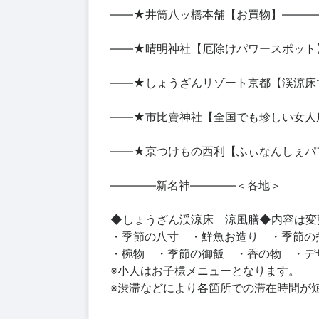
――★井筒八ッ橋本舗【お買物】―――
――★晴明神社【厄除けパワースポット
――★しょうざんリゾート京都【渓涼床
――★市比賣神社【全国でも珍しい女人
――★京つけもの西利【ふぃなんしぇパ
――――新名神――――＜各地＞
◆しょうざん渓涼床 涼風膳◆内容は変
・季節の八寸 ・鮮魚お造り ・季節の
・椀物 ・季節の御飯 ・香の物 ・デ
※小人はお子様メニューとなります。
※渋滞などにより各箇所での滞在時間が