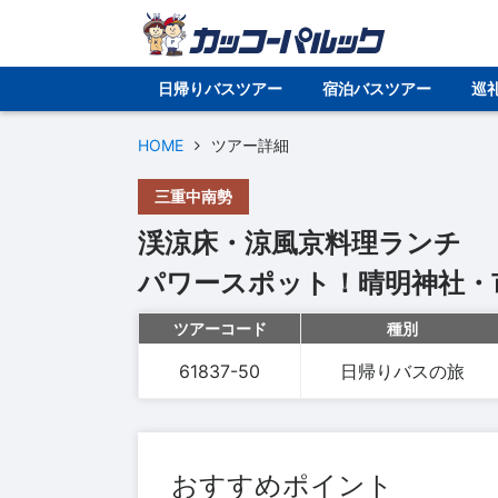
日帰りバスツアー
宿泊バスツアー
巡
HOME
ツアー詳細
三重中南勢
渓涼床・涼風京料理ランチ
パワースポット！晴明神社・
ツアーコード
種別
61837-50
日帰りバスの旅
おすすめポイント