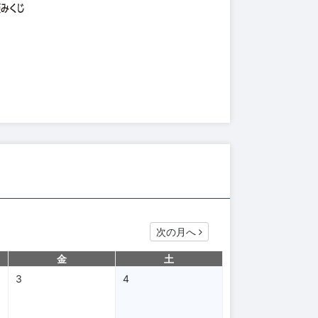
次の月へ
金
土
3
4