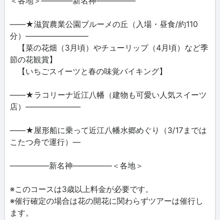
＜各地＞――――新名神―――――
――★滋賀農業公園ブルーメの丘（入場・昼食/約110
分）――――――――
【菜の花畑（3月頃）やチューリップ（4月頃）など季
節の花観賞】
【いちごスイーツと春の味覚バイキング】
――★ラコリーナ近江八幡（建物も可愛い人気スイーツ
店）―――――――
――★屋形船に乗って近江八幡水郷めぐり（3/17までは
こたつ舟で運行）―
―――――新名神―――――＜各地＞
※このコースは3歳以上料金が必要です。
※催行確定の場合は花の開花に関わらずツアーは催行し
ます。