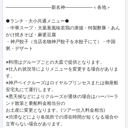
――――――――――新名神――――――＜各地＞
●ランチ・大小共通メニュー●
・中華スープ・大葉葱風味若鶏の唐揚・特製酢豚・あん
かけ焼きそば・麻婆豆腐
・神戸餃子（当店名物神戸餃子を水餃子にて）・中国
粥・デザート
※料理はグループごとの大皿で提供となります。
※仕入れ状況等によりメニューを変更する場合がありま
す。
※神戸ベイクルーズはロイヤルプリンセスまたは御座船
安宅丸にて運行します。
※悪天候などによりクルーズが運休の場合はハーバーラ
ンド散策と乗船料金相当分の
お土産に変更となります。(ツアー仕入料金相当)
※渋滞などにより各箇所での滞在時間が短くなる場合や
立寄らない場合があります。