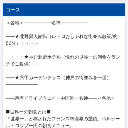
コース
＜各地＞――――――名神――――――
――★北野異人館街（レトロおしゃれな街並み散策/約
50分）・・・・
・・・・★神戸北野ホテル（憧れの世界一の朝食をラン
チでご提供）―
――★六甲ガーデンテラス（神戸の街並みを一望）
―――――――
――芦有ドライブウェイ・中国道・名神――＜各地＞
■世界一の朝食とは■
「世界一」と称されたフランス料理界の重鎮、ベルナー
ル・ロワゾー氏の朝食メニュー。