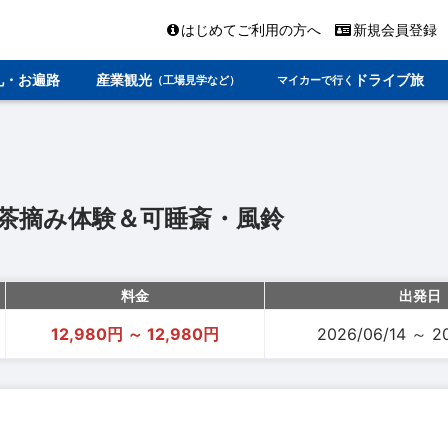
はじめてご利用の方へ
新規会員登録
礼・お遍路
産業観光
ドライブ旅
（工場見学など）
マイカーで行く
茶摘み体験＆可睡斎・風鈴
料金
出発日
12,980円 ～ 12,980円
2026/06/14 ～ 2