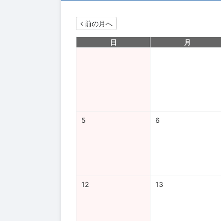
前の月へ
日
月
5
6
12
13