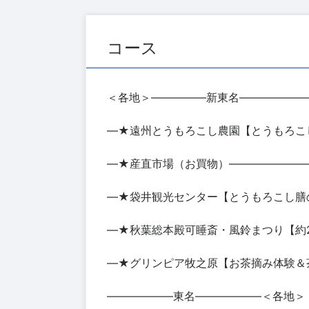
コース
＜各地＞―――――新東名――――――
―★遠州とうもろこし農園【とうもろこ
―★産直市場（お買物）―――――――
―★袋井観光センター【とうもろこし膳
―★秋葉総本殿可睡斎・風鈴まつり【約2
―★グリンピア牧之原【お茶摘み体験＆
――――――東名――――――＜各地＞