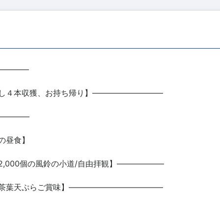
――――
し４本収獲、お持ち帰り】―――――――――
――――
の昼食】
,000個の風鈴の小道/自由拝観】――――――
茶葉天ぷらご賞味】――――――――――――