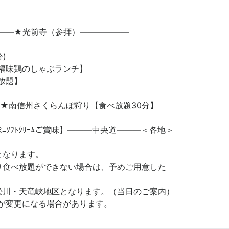
――★光前寺（参拝）――――――
)
鶏のしゃぶランチ】
放題】
―★南信州さくらんぼ狩り【食べ放題30分】
ｿﾌﾄｸﾘｰﾑご賞味】―――中央道―――＜各地＞
となります。
り食べ放題ができない場合は、予めご用意した
松川・天竜峡地区となります。（当日のご案内）
が変更になる場合があります。