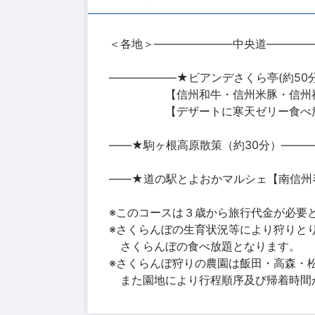
＜各地＞―――――――中央道――――
――――――★ビアンデさくら亭(約50分
【信州和牛・信州米豚・信州福味
【デザートに寒天ゼリー食べ
――★駒ヶ根高原散策（約30分）――
――★道の駅とよおかマルシェ【南信州ﾐﾆ
※このコースは３歳から旅行代金が必要
※さくらんぼの生育状況等により狩りと
さくらんぼの食べ放題となります。
※さくらんぼ狩りの農園は飯田・高森・
また園地により行程順序及び帰着時間