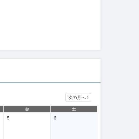
次の月へ
金
土
5
6