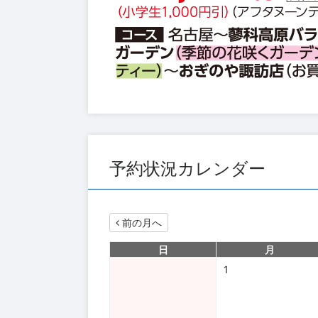
予約状況カレンダー
前の月へ
日
月
1