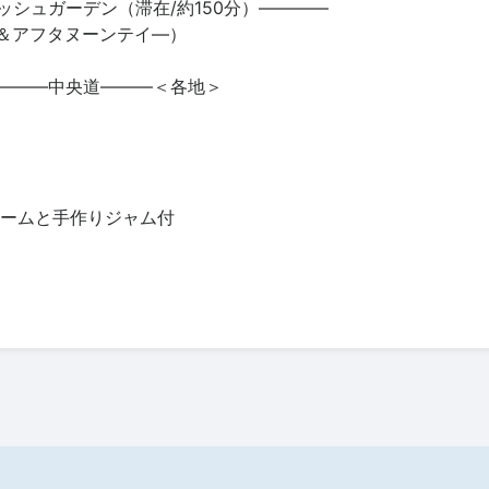
シュガーデン（滞在/約150分）――――
フタヌーンテイ―）
―――中央道―――＜各地＞
リームと手作りジャム付