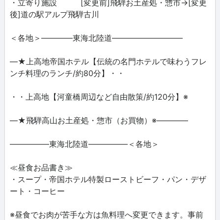
・立寄り施設 [変更前]飛騨お土産処・惣市→[変更
後]道の駅アルプ飛騨古川
＜各地＞――――東海北陸道―――――――――
―★上高地帝国ホテル【伝統の名門ホテルで味わうフレ
ンチ料理のランチ/約80分】・・
・・上高地【河童橋周辺など自由散策/約120分】※
―★飛騨高山お土産処・惣市（お買物）※――――
―――――東海北陸道―――――＜各地＞
≪昼食お品書き≫
・スープ・帝国ホテル特製ローストビーフ・パン・デザ
ート・コーヒー
※昼食でお肉が苦手な方は魚料理へ変更できます。事前