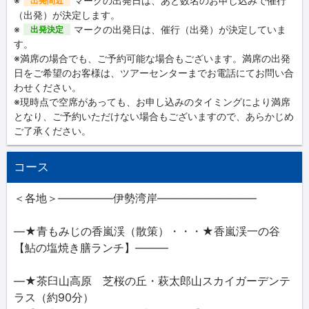
※
マークの出発日は、あと数名のお申し込みで催行
出発間近
（出発）が決定します。
※
マークの出発日は、催行（出発）が決定していま
出発決定
す。
※満席の場合でも、ご予約可能な場合もございます。満席の出発
日をご希望のお客様は、ツアーセンターまでお電話にてお問い合
わせください。
※現時点で空席があっても、お申し込みのタイミングにより満席
となり、ご予約いただけない場合もございますので、あらかじめ
ご了承ください。
コース
＜各地＞―――――伊勢湾岸―――――――――
―★青もみじの香嵐渓（散策）・・・★香嵐渓一の谷
【鮎の塩焼き膳ランチ】―――
―★茶臼山高原 芝桜の丘・萩太郎山スカイガーデンテ
ラス（約90分）