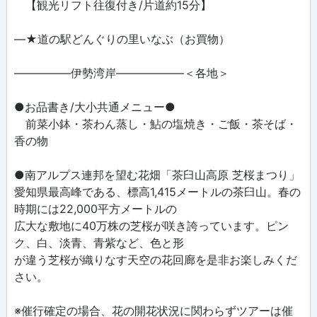
【観光リフト往復付き/片道約15分】
―★道の駅どんぐりの里いなぶ（お買物）
―――――伊勢湾岸――――――＜各地＞
●お品書き/大小共通メニュー●
前菜小鉢・茶わん蒸し・鮎の塩焼き・ご飯・茶そば・
香の物
●南アルプス連邦を望む花畑「茶臼山高原 芝桜まつり」
愛知県最高峰である、標高1,415メートルの茶臼山。春の
時期には22,000平方メートルの
広大な敷地に40万株の芝桜が咲き誇っています。ピン
ク、白、淡青、青紫など、色と形
が違う芝桜が織りなす天空の花回廊を是非お楽しみくだ
さい。
※催行確定の場合、花の開花状況に関わらずツアーは催