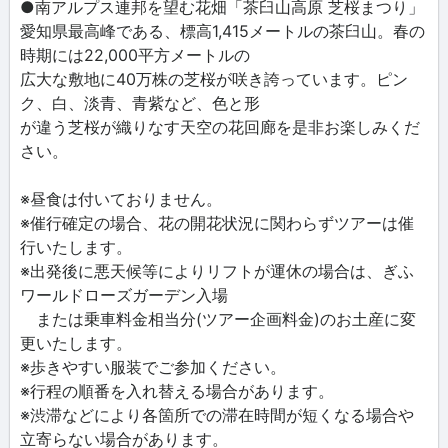
●南アルプス連邦を望む花畑「茶臼山高原 芝桜まつり」
愛知県最高峰である、標高1,415メートルの茶臼山。春の
時期には22,000平方メートルの
広大な敷地に40万株の芝桜が咲き誇っています。ピン
ク、白、淡青、青紫など、色と形
が違う芝桜が織りなす天空の花回廊を是非お楽しみくだ
さい。
※昼食は付いておりません。
※催行確定の場合、花の開花状況に関わらずツアーは催
行いたします。
※出発後に悪天候等によりリフトが運休の場合は、ぎふ
ワールドローズガーデン入場
または乗車料金相当分(ツアー企画料金)のお土産に変
更いたします。
※歩きやすい服装でご参加ください。
※行程の順番を入れ替える場合があります。
※渋滞などにより各箇所での滞在時間が短くなる場合や
立寄らない場合があります。