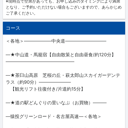
※現時点で空席があっても、お申し込みのタイミングにより満席
となり、ご予約いただけない場合もございますので、あらかじめ
ご了承ください。
コース
＜各地＞――――――中央道―――――――――
―★中山道・馬籠宿【自由散策と自由昼食/約120分】
―――――――――――――――
―★茶臼山高原 芝桜の丘・萩太郎山スカイガーデンテ
ラス（約90分）―――――――
【観光リフト往復付き/片道約15分】
―★道の駅どんぐりの里いなぶ（お買物）―――
―猿投グリーンロード・名古屋高速―＜各地＞