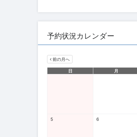
予約状況カレンダー
前の月へ
日
月
5
6