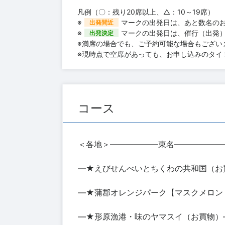
凡例（〇：残り20席以上、△：10～19席）
※
マークの出発日は、あと数名の
出発間近
※
マークの出発日は、催行（出発
出発決定
※満席の場合でも、ご予約可能な場合もござい
※現時点で空席があっても、お申し込みのタイ
コース
＜各地＞――――――東名――――――
―★えびせんべいとちくわの共和国（お
―★蒲郡オレンジパーク【マスクメロン
―★形原漁港・味のヤマスイ（お買物）