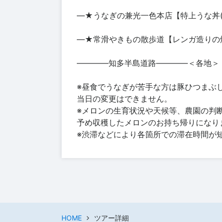
―★うなぎの兼光一色本店【特上うな丼
―★常滑やきもの散歩道【レンガ造りの
――――知多半島道路――――＜各地＞
※昼食でうなぎが苦手な方は豚ひつまぶ
当日の変更はできません。
※メロンの生育状況や天候等、農園の判
予め収穫したメロンのお持ち帰りになり
※渋滞などにより各箇所での滞在時間が
HOME
ツアー詳細