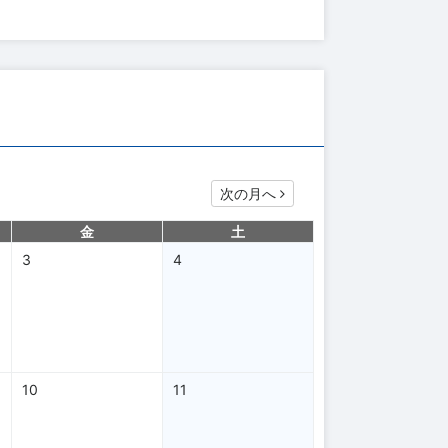
次の月へ
金
土
3
4
10
11