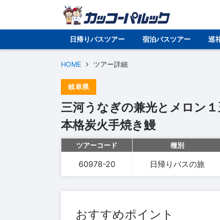
日帰りバスツアー
宿泊バスツアー
巡
HOME
ツアー詳細
岐阜県
三河うなぎの兼光とメロン１
本格炭火手焼き鰻
ツアーコード
種別
60978-20
日帰りバスの旅
おすすめポイント