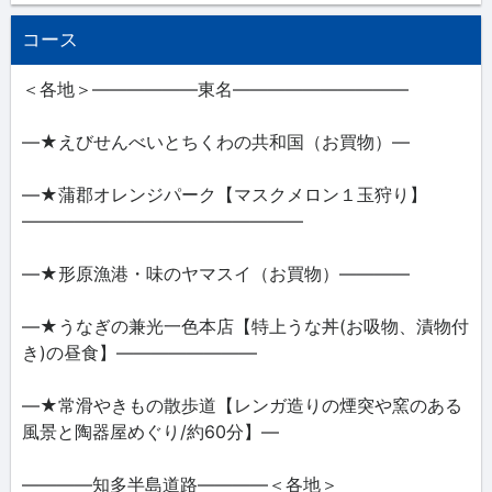
コース
＜各地＞――――――東名――――――――――
―★えびせんべいとちくわの共和国（お買物）―
―★蒲郡オレンジパーク【マスクメロン１玉狩り】
――――――――――――――――
―★形原漁港・味のヤマスイ（お買物）――――
―★うなぎの兼光一色本店【特上うな丼(お吸物、漬物付
き)の昼食】――――――――
―★常滑やきもの散歩道【レンガ造りの煙突や窯のある
風景と陶器屋めぐり/約60分】―
――――知多半島道路――――＜各地＞