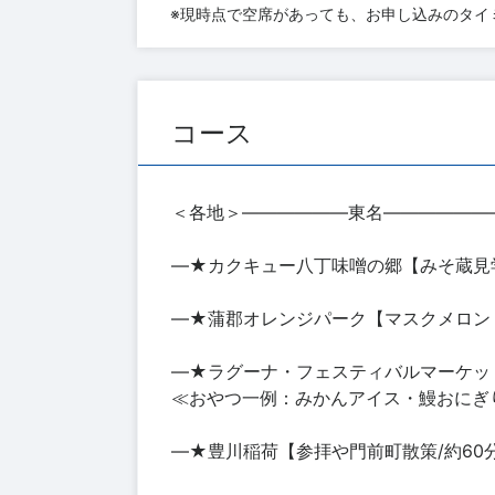
※現時点で空席があっても、お申し込みのタイ
コース
＜各地＞――――――東名――――――
―★カクキュー八丁味噌の郷【みそ蔵見
―★蒲郡オレンジパーク【マスクメロン
―★ラグーナ・フェスティバルマーケッ
≪おやつ一例：みかんアイス・鰻おにぎ
―★豊川稲荷【参拝や門前町散策/約60