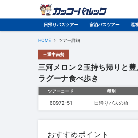
日帰りバスツアー
宿泊バスツアー
巡
HOME
ツアー詳細
三重中南勢
三河メロン２玉持ち帰りと豊
ラグーナ食べ歩き
ツアーコード
種別
60972-51
日帰りバスの旅
おすすめポイント