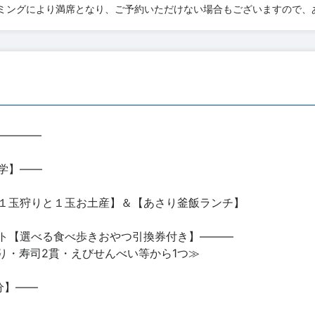
ミングにより満席となり、ご予約いただけない場合もございますので、
――――
学】――
１玉狩りと１玉お土産】＆【あさり釜飯ランチ】
ト【選べる食べ歩きおやつ引換券付き】―――
り・寿司2貫・えびせんべい等から1つ≫
分】――