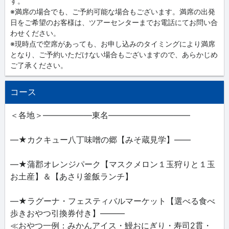
す。
※満席の場合でも、ご予約可能な場合もございます。満席の出発
日をご希望のお客様は、ツアーセンターまでお電話にてお問い合
わせください。
※現時点で空席があっても、お申し込みのタイミングにより満席
となり、ご予約いただけない場合もございますので、あらかじめ
ご了承ください。
コース
＜各地＞――――――東名――――――――――
―★カクキュー八丁味噌の郷【みそ蔵見学】――
―★蒲郡オレンジパーク【マスクメロン１玉狩りと１玉
お土産】＆【あさり釜飯ランチ】
―★ラグーナ・フェスティバルマーケット【選べる食べ
歩きおやつ引換券付き】―――
≪おやつ一例：みかんアイス・鰻おにぎり・寿司2貫・