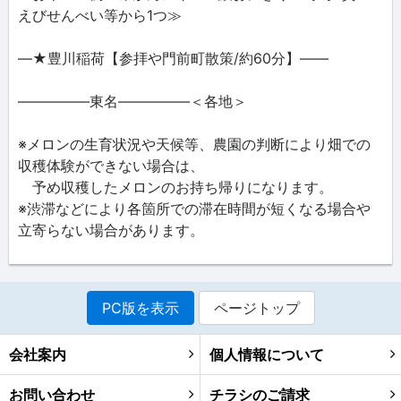
えびせんべい等から1つ≫
―★豊川稲荷【参拝や門前町散策/約60分】――
―――――東名―――――＜各地＞
※メロンの生育状況や天候等、農園の判断により畑での
収穫体験ができない場合は、
予め収穫したメロンのお持ち帰りになります。
※渋滞などにより各箇所での滞在時間が短くなる場合や
立寄らない場合があります。
PC版を表示
ページトップ
会社案内
個人情報について
お問い合わせ
チラシのご請求