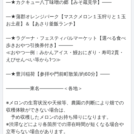
―★カクキュー八丁味噌の郷【みそ蔵見学】――
―★蒲郡オレンジパーク【マスクメロン１玉狩りと１玉
お土産】＆【あさり釜飯ランチ】
―★ラグーナ・フェスティバルマーケット【選べる食べ
歩きおやつ引換券付き】―――
≪おやつ一例：みかんアイス・鰻おにぎり・寿司2貫・
えびせんべい等から1つ≫
―★豊川稲荷【参拝や門前町散策/約60分】――
―――――東名―――――＜各地＞
※メロンの生育状況や天候等、農園の判断により畑での
収穫体験ができない場合は、
予め収穫したメロンのお持ち帰りになります。
※渋滞などにより各箇所での滞在時間が短くなる場合や
立寄らない場合があります。