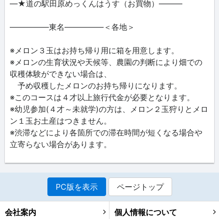
―★道の駅田原めっくんはうす（お買物）―――
―――――東名―――――＜各地＞
※メロン３玉はお持ち帰り用に箱を用意します。
※メロンの生育状況や天候等、農園の判断により畑での
収穫体験ができない場合は、
予め収穫したメロンのお持ち帰りになります。
※このコースは４才以上旅行代金が必要となります。
※幼児参加(４才～未就学)の方は、メロン２玉狩りとメロ
ン１玉お土産はつきません。
※渋滞などにより各箇所での滞在時間が短くなる場合や
立寄らない場合があります。
PC版を表示
ページトップ
会社案内
個人情報について