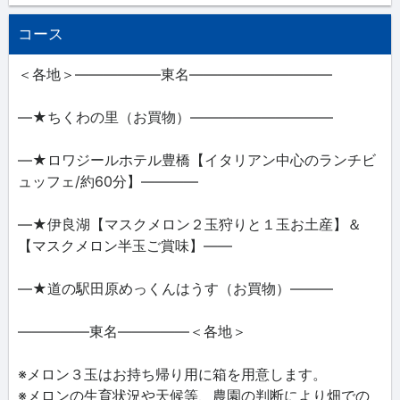
コース
＜各地＞――――――東名――――――――――
―★ちくわの里（お買物）――――――――――
―★ロワジールホテル豊橋【イタリアン中心のランチビ
ュッフェ/約60分】――――
―★伊良湖【マスクメロン２玉狩りと１玉お土産】＆
【マスクメロン半玉ご賞味】――
―★道の駅田原めっくんはうす（お買物）―――
―――――東名―――――＜各地＞
※メロン３玉はお持ち帰り用に箱を用意します。
※メロンの生育状況や天候等、農園の判断により畑での