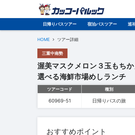
日帰りバスツアー
宿泊バスツアー
巡
HOME
ツアー詳細
三重中南勢
渥美マスクメロン３玉もちか
選べる海鮮市場めしランチ
ツアーコード
種別
60969-51
日帰りバスの旅
おすすめポイント