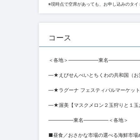
※現時点で空席があっても、お申し込みのタイ
コース
＜各地＞――――――東名――――――
―★えびせんべいとちくわの共和国（お
―★ラグーナ フェスティバルマーケット
―★渥美【マスクメロン２玉狩りと１玉
―――――東名―――――＜各地＞
■昼食／おさかな市場の選べる海鮮市場