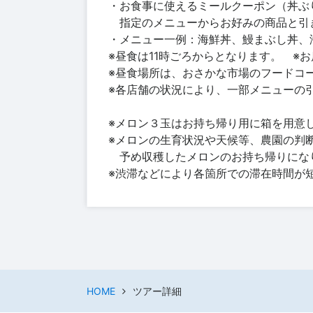
・お食事に使えるミールクーポン（丼ぶ
指定のメニューからお好みの商品と引
・メニュー一例：海鮮丼、鰻まぶし丼、
※昼食は11時ごろからとなります。 ※
※昼食場所は、おさかな市場のフードコ
※各店舗の状況により、一部メニューの
※メロン３玉はお持ち帰り用に箱を用意
※メロンの生育状況や天候等、農園の判
予め収穫したメロンのお持ち帰りにな
※渋滞などにより各箇所での滞在時間が
HOME
ツアー詳細