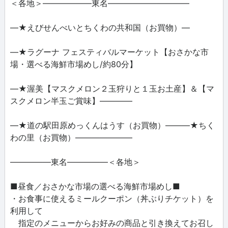
＜各地＞――――――東名――――――――――
―★えびせんべいとちくわの共和国（お買物）―
―★ラグーナ フェスティバルマーケット【おさかな市
場・選べる海鮮市場めし/約80分】
―★渥美【マスクメロン２玉狩りと１玉お土産】＆【マ
スクメロン半玉ご賞味】――――
―★道の駅田原めっくんはうす（お買物）―――★ちく
わの里（お買物）―――――――
―――――東名―――――＜各地＞
■昼食／おさかな市場の選べる海鮮市場めし■
・お食事に使えるミールクーポン（丼ぶりチケット）を
利用して
指定のメニューからお好みの商品と引き換えてお召し