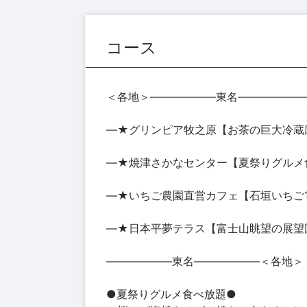
コース
＜各地＞――――――東名――――――
―★グリンピア牧之原【お茶の巨大冷蔵
―★焼津さかなセンター【夏祭りグルメ
―★いちご農園直営カフェ【石垣いちご
―★日本平夢テラス【富士山眺望の展望回
――――――東名――――――＜各地＞
●夏祭りグルメ食べ放題●