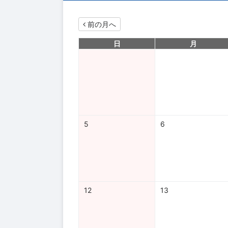
前の月へ
日
月
5
6
12
13