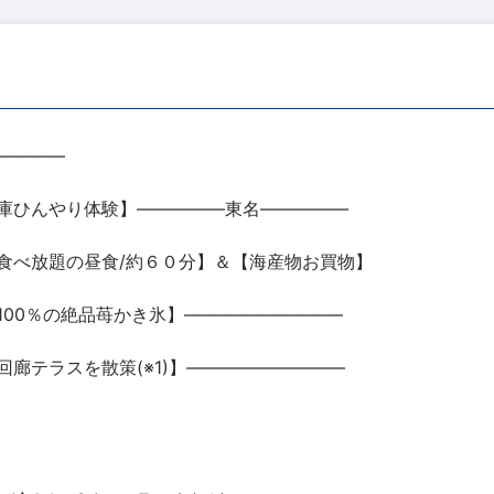
――――
庫ひんやり体験】―――――東名―――――
食べ放題の昼食/約６０分】＆【海産物お買物】
100％の絶品苺かき氷】―――――――――
廊テラスを散策(※1)】―――――――――