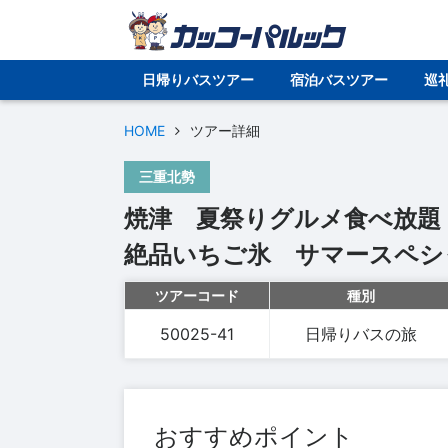
日帰りバスツアー
宿泊バスツアー
巡
HOME
ツアー詳細
三重北勢
焼津 夏祭りグルメ食べ放題
絶品いちご氷 サマースペシ
ツアーコード
種別
50025-41
日帰りバスの旅
おすすめポイント