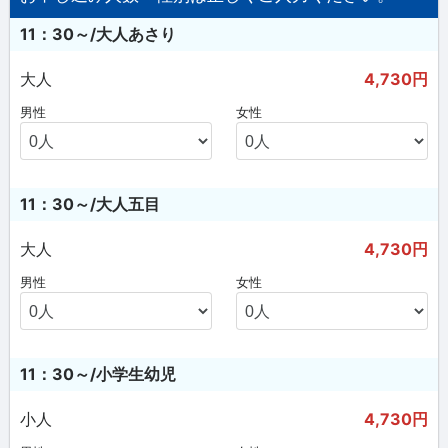
11：30～/大人あさり
大人
4,730円
男性
女性
11：30～/大人五目
大人
4,730円
男性
女性
11：30～/小学生幼児
小人
4,730円