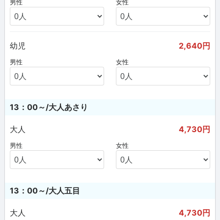
男性
女性
幼児
2,640円
男性
女性
13：00～/大人あさり
大人
4,730円
男性
女性
13：00～/大人五目
大人
4,730円