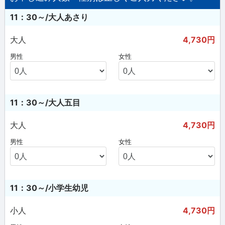
11：30～/大人あさり
大人
4,730円
男性
女性
11：30～/大人五目
大人
4,730円
男性
女性
11：30～/小学生幼児
小人
4,730円