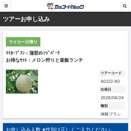
ツアーお申し込み
マイカー日帰り
ﾏｲｶｰﾌﾟﾗﾝ：蒲郡ｵﾚﾝｼﾞﾊﾟｰｸ
お得なｾｯﾄ：メロン狩りと釜飯ランチ
ツアーコード
A0222-80
出発日
2026/06/24
種別
体験プラン
お申し込み人数 ※性別は正しくご入力ください。