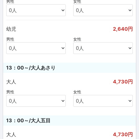
男性
女性
幼児
2,640円
男性
女性
13：00～/大人あさり
大人
4,730円
男性
女性
13：00～/大人五目
大人
4,730円