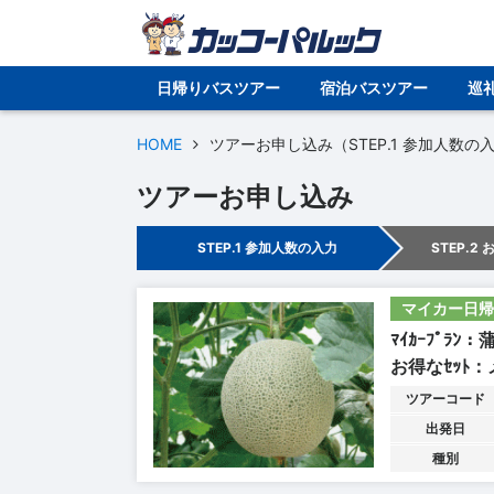
日帰りバスツアー
宿泊バスツアー
巡
HOME
ツアーお申し込み（STEP.1 参加人数の
ツアーお申し込み
STEP.1 参加人数の入力
STEP.2
マイカー日帰
ﾏｲｶｰﾌﾟﾗﾝ：蒲
お得なｾｯﾄ
ツアーコード
出発日
種別