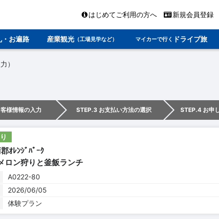
はじめてご利用の方へ
新規会員登録
礼・お遍路
産業観光
ドライブ旅
（工場見学など）
マイカーで行く
入力）
 お客様情報の入力
STEP.3 お支払い方法の選択
STEP.4 お
り
郡ｵﾚﾝｼﾞﾊﾟｰｸ
：メロン狩りと釜飯ランチ
A0222-80
2026/06/05
体験プラン